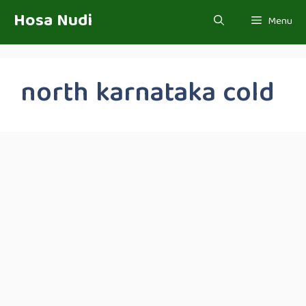
Skip
Hosa Nudi
Menu
to
content
north karnataka cold