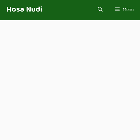
Skip
Hosa Nudi
Menu
to
content