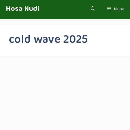
Skip
Hosa Nudi
Menu
to
content
cold wave 2025