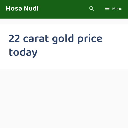
Skip
Hosa Nudi
Menu
to
content
22 carat gold price
today