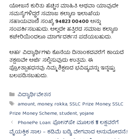
ಯೋಜನೆ ಕುರಿತು ಹೆಚ್ಚಿನ ಮಾಹಿತಿ ಅಥವಾ ಯಾವುದೇ
ಸಮಸ್ಯೆಗಳಿದ್ದರೆ ಸಮಾಜ ಕಲ್ಯಾಣ ಇಲಾಖೆಯ
ಸಹಾಯವಾಣಿ ಸಂಖ್ಯೆ
94823 00400
ಅನ್ನು
ಸಂಪರ್ಕಿಸಬಹುದು. ಅಲ್ಲದೇ ಹತ್ತಿರದ ಸಮಾಜ ಕಲ್ಯಾಣ
ಕಚೇರಿಯಿಂದಲೂ ಮಾರ್ಗದರ್ಶನ ಪಡೆಯಬಹುದು.
ಅರ್ಹ ವಿದ್ಯಾರ್ಥಿಗಳು ಕೊನೆಯ ದಿನಾಂಕದವರೆಗೆ ಕಾಯದೆ
ತಕ್ಷಣವೇ ಅರ್ಜಿ ಸಲ್ಲಿಸುವುದು ಉತ್ತಮ. ಈ
ಪ್ರೋತ್ಸಾಹಧನವು ನಿಮ್ಮ ಶಿಕ್ಷಣದ ಭವಿಷ್ಯವನ್ನು ಇನ್ನಷ್ಟು
ಬಲಪಡಿಸಬಹುದು.
Categories
ವಿದ್ಯಾರ್ಥಿವೇತನ
Tags
amount
,
money
,
rokka
,
SSLC Prize Money
,
SSLC
Prize Money Scheme
,
student
,
yojane
PhonePe Loan: ಫೋನ್‌ಪೇ ಮೂಲಕ ₹5 ಲಕ್ಷವರೆಗೆ
ವೈಯಕ್ತಿಕ ಸಾಲ – ಕಡಿಮೆ ಬಡ್ಡಿ, ವೇಗವಾದ ಅನುಮೋದನೆ.!