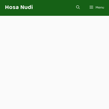
Skip
Hosa Nudi
Menu
to
content