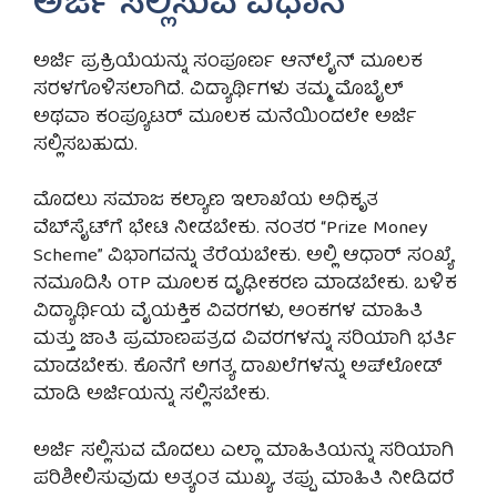
ಅರ್ಜಿ ಸಲ್ಲಿಸುವ ವಿಧಾನ
ಅರ್ಜಿ ಪ್ರಕ್ರಿಯೆಯನ್ನು ಸಂಪೂರ್ಣ ಆನ್‌ಲೈನ್ ಮೂಲಕ
ಸರಳಗೊಳಿಸಲಾಗಿದೆ. ವಿದ್ಯಾರ್ಥಿಗಳು ತಮ್ಮ ಮೊಬೈಲ್
ಅಥವಾ ಕಂಪ್ಯೂಟರ್ ಮೂಲಕ ಮನೆಯಿಂದಲೇ ಅರ್ಜಿ
ಸಲ್ಲಿಸಬಹುದು.
ಮೊದಲು ಸಮಾಜ ಕಲ್ಯಾಣ ಇಲಾಖೆಯ ಅಧಿಕೃತ
ವೆಬ್‌ಸೈಟ್‌ಗೆ ಭೇಟಿ ನೀಡಬೇಕು. ನಂತರ “Prize Money
Scheme” ವಿಭಾಗವನ್ನು ತೆರೆಯಬೇಕು. ಅಲ್ಲಿ ಆಧಾರ್ ಸಂಖ್ಯೆ
ನಮೂದಿಸಿ OTP ಮೂಲಕ ದೃಢೀಕರಣ ಮಾಡಬೇಕು. ಬಳಿಕ
ವಿದ್ಯಾರ್ಥಿಯ ವೈಯಕ್ತಿಕ ವಿವರಗಳು, ಅಂಕಗಳ ಮಾಹಿತಿ
ಮತ್ತು ಜಾತಿ ಪ್ರಮಾಣಪತ್ರದ ವಿವರಗಳನ್ನು ಸರಿಯಾಗಿ ಭರ್ತಿ
ಮಾಡಬೇಕು. ಕೊನೆಗೆ ಅಗತ್ಯ ದಾಖಲೆಗಳನ್ನು ಅಪ್‌ಲೋಡ್
ಮಾಡಿ ಅರ್ಜಿಯನ್ನು ಸಲ್ಲಿಸಬೇಕು.
ಅರ್ಜಿ ಸಲ್ಲಿಸುವ ಮೊದಲು ಎಲ್ಲಾ ಮಾಹಿತಿಯನ್ನು ಸರಿಯಾಗಿ
ಪರಿಶೀಲಿಸುವುದು ಅತ್ಯಂತ ಮುಖ್ಯ. ತಪ್ಪು ಮಾಹಿತಿ ನೀಡಿದರೆ