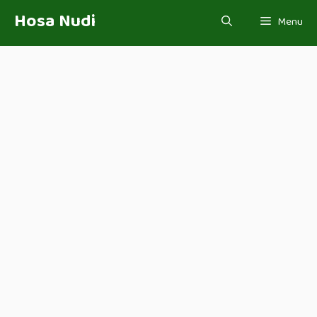
Skip
Hosa Nudi
Menu
to
content