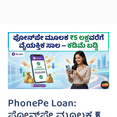
PhonePe Loan:
ಫೋನ್‌ಪೇ ಮೂಲಕ ₹5