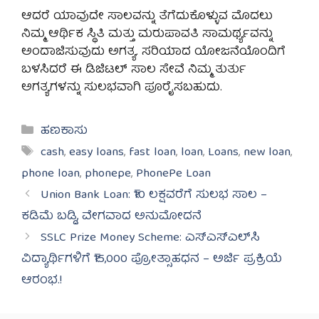
ಆದರೆ ಯಾವುದೇ ಸಾಲವನ್ನು ತೆಗೆದುಕೊಳ್ಳುವ ಮೊದಲು
ನಿಮ್ಮ ಆರ್ಥಿಕ ಸ್ಥಿತಿ ಮತ್ತು ಮರುಪಾವತಿ ಸಾಮರ್ಥ್ಯವನ್ನು
ಅಂದಾಜಿಸುವುದು ಅಗತ್ಯ. ಸರಿಯಾದ ಯೋಜನೆಯೊಂದಿಗೆ
ಬಳಸಿದರೆ ಈ ಡಿಜಿಟಲ್ ಸಾಲ ಸೇವೆ ನಿಮ್ಮ ತುರ್ತು
ಅಗತ್ಯಗಳನ್ನು ಸುಲಭವಾಗಿ ಪೂರೈಸಬಹುದು.
Categories
ಹಣಕಾಸು
Tags
cash
,
easy loans
,
fast loan
,
loan
,
Loans
,
new loan
,
phone loan
,
phonepe
,
PhonePe Loan
Union Bank Loan: ₹10 ಲಕ್ಷವರೆಗೆ ಸುಲಭ ಸಾಲ –
ಕಡಿಮೆ ಬಡ್ಡಿ, ವೇಗವಾದ ಅನುಮೋದನೆ
SSLC Prize Money Scheme: ಎಸ್‌ಎಸ್‌ಎಲ್‌ಸಿ
ವಿದ್ಯಾರ್ಥಿಗಳಿಗೆ ₹15,000 ಪ್ರೋತ್ಸಾಹಧನ – ಅರ್ಜಿ ಪ್ರಕ್ರಿಯೆ
ಆರಂಭ.!