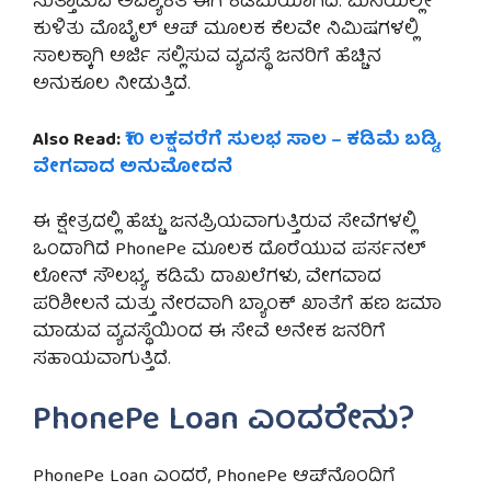
ಸುತ್ತಾಡುವ ಅವಶ್ಯಕತೆ ಈಗ ಕಡಿಮೆಯಾಗಿದೆ. ಮನೆಯಲ್ಲೇ
ಕುಳಿತು ಮೊಬೈಲ್ ಆಪ್ ಮೂಲಕ ಕೆಲವೇ ನಿಮಿಷಗಳಲ್ಲಿ
ಸಾಲಕ್ಕಾಗಿ ಅರ್ಜಿ ಸಲ್ಲಿಸುವ ವ್ಯವಸ್ಥೆ ಜನರಿಗೆ ಹೆಚ್ಚಿನ
ಅನುಕೂಲ ನೀಡುತ್ತಿದೆ.
Also Read:
₹10 ಲಕ್ಷವರೆಗೆ ಸುಲಭ ಸಾಲ – ಕಡಿಮೆ ಬಡ್ಡಿ,
ವೇಗವಾದ ಅನುಮೋದನೆ
ಈ ಕ್ಷೇತ್ರದಲ್ಲಿ ಹೆಚ್ಚು ಜನಪ್ರಿಯವಾಗುತ್ತಿರುವ ಸೇವೆಗಳಲ್ಲಿ
ಒಂದಾಗಿದೆ
PhonePe
ಮೂಲಕ ದೊರೆಯುವ ಪರ್ಸನಲ್
ಲೋನ್ ಸೌಲಭ್ಯ. ಕಡಿಮೆ ದಾಖಲೆಗಳು, ವೇಗವಾದ
ಪರಿಶೀಲನೆ ಮತ್ತು ನೇರವಾಗಿ ಬ್ಯಾಂಕ್ ಖಾತೆಗೆ ಹಣ ಜಮಾ
ಮಾಡುವ ವ್ಯವಸ್ಥೆಯಿಂದ ಈ ಸೇವೆ ಅನೇಕ ಜನರಿಗೆ
ಸಹಾಯವಾಗುತ್ತಿದೆ.
PhonePe Loan ಎಂದರೇನು?
PhonePe Loan ಎಂದರೆ,
PhonePe
ಆಪ್‌ನೊಂದಿಗೆ