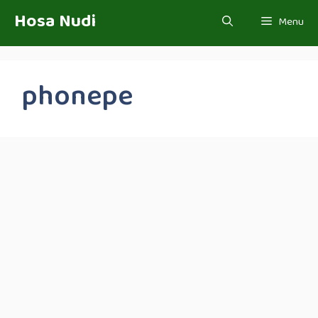
Skip
Hosa Nudi
Menu
to
content
phonepe