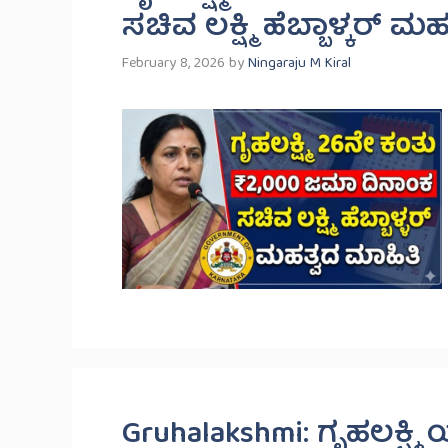
ಸಚಿವ ಲಕ್ಷ್ಮಿ ಹೆಬ್ಬಾಳ್ಕರ್ ಮ
February 8, 2026
by
Ningaraju M Kiral
Gruhalakshmi: ಗೃಹಲಕ್ಷ್ಮ