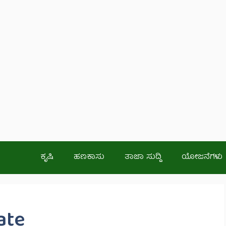
ಕೃಷಿ
ಹಣಕಾಸು
ತಾಜಾ ಸುದ್ದಿ
ಯೋಜನೆಗಳು
ate