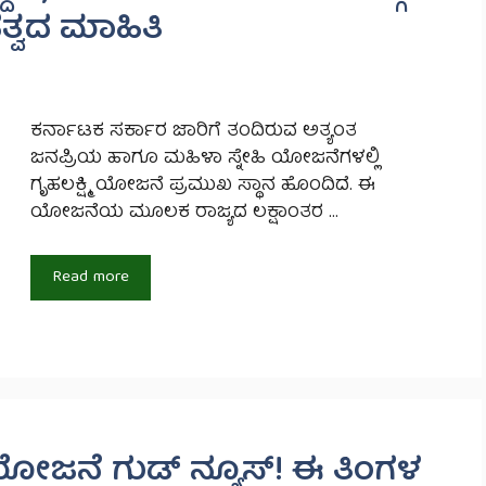
ಹತ್ವದ ಮಾಹಿತಿ
ಕರ್ನಾಟಕ ಸರ್ಕಾರ ಜಾರಿಗೆ ತಂದಿರುವ ಅತ್ಯಂತ
ಜನಪ್ರಿಯ ಹಾಗೂ ಮಹಿಳಾ ಸ್ನೇಹಿ ಯೋಜನೆಗಳಲ್ಲಿ
ಗೃಹಲಕ್ಷ್ಮಿ ಯೋಜನೆ ಪ್ರಮುಖ ಸ್ಥಾನ ಹೊಂದಿದೆ. ಈ
ಯೋಜನೆಯ ಮೂಲಕ ರಾಜ್ಯದ ಲಕ್ಷಾಂತರ …
Read more
ಿ ಯೋಜನೆ ಗುಡ್ ನ್ಯೂಸ್! ಈ ತಿಂಗಳ