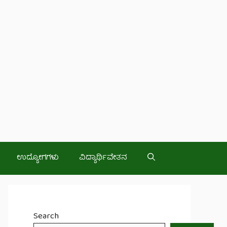
ಉದ್ಯೋಗಗಳು
ವಿದ್ಯಾರ್ಥಿವೇತನ
Search