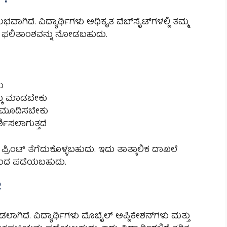
ಿದೆ. ವಿದ್ಯಾರ್ಥಿಗಳು ಅಧಿಕೃತ ವೆಬ್‌ಸೈಟ್‌ಗಳಲ್ಲಿ ತಮ್ಮ
ೇ ಫಲಿತಾಂಶವನ್ನು ನೋಡಬಹುದು.
ು
್ಕೆ ಮಾಡಬೇಕು
 ನಮೂದಿಸಬೇಕು
್ಶಿಸಲಾಗುತ್ತದೆ
ಿಂಟ್ ತೆಗೆದುಕೊಳ್ಳಬಹುದು. ಇದು ತಾತ್ಕಾಲಿಕ ದಾಖಲೆ
ಯಿಂದ ಪಡೆಯಬಹುದು.
ೆ
ೀಡಲಾಗಿದೆ. ವಿದ್ಯಾರ್ಥಿಗಳು ಮೊಬೈಲ್ ಅಪ್ಲಿಕೇಶನ್‌ಗಳು ಮತ್ತು