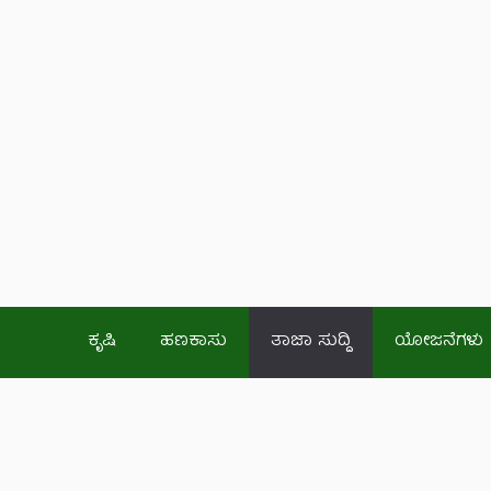
ಕೃಷಿ
ಹಣಕಾಸು
ತಾಜಾ ಸುದ್ದಿ
ಯೋಜನೆಗಳು