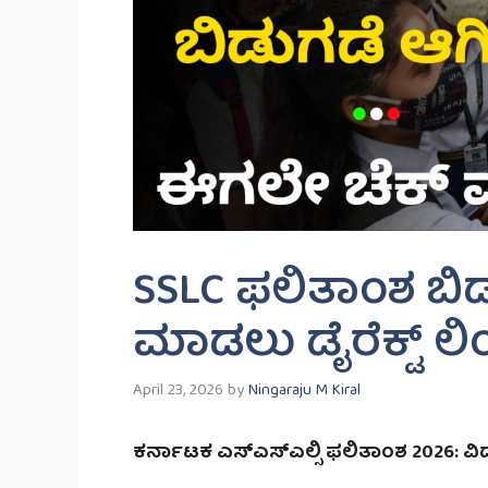
SSLC ಫಲಿತಾಂಶ ಬಿಡು
ಮಾಡಲು ಡೈರೆಕ್ಟ್ ಲಿಂಕ
April 23, 2026
by
Ningaraju M Kiral
ಕರ್ನಾಟಕ ಎಸ್ಎಸ್ಎಲ್ಸಿ ಫಲಿತಾಂಶ 2026: ವಿದ್ಯಾ