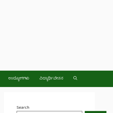
ಉದ್ಯೋಗಗಳು
ವಿದ್ಯಾರ್ಥಿವೇತನ
Search