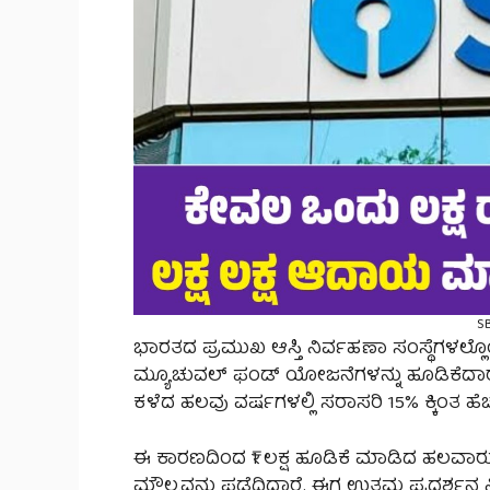
SB
ಭಾರತದ ಪ್ರಮುಖ ಆಸ್ತಿ ನಿರ್ವಹಣಾ ಸಂಸ್ಥೆಗಳಲ್
ಮ್ಯೂಚುವಲ್ ಫಂಡ್ ಯೋಜನೆಗಳನ್ನು ಹೂಡಿಕೆದಾರರಿಗೆ
ಕಳೆದ ಹಲವು ವರ್ಷಗಳಲ್ಲಿ ಸರಾಸರಿ 15% ಕ್ಕಿಂತ 
ಈ ಕಾರಣದಿಂದ ₹1 ಲಕ್ಷ ಹೂಡಿಕೆ ಮಾಡಿದ ಹಲವಾರು ಹ
ಮೌಲ್ಯವನ್ನು ಪಡೆದಿದ್ದಾರೆ. ಈಗ ಉತ್ತಮ ಪ್ರದರ್