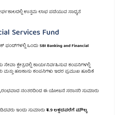
ೀರ್ಘಕಾಲದಲ್ಲಿ ಉತ್ತಮ ಲಾಭ ಪಡೆಯುವ ಸಾಧ್ಯತೆ
cial Services Fund
ಕ್ ಫಂಡ್‌ಗಳಲ್ಲಿ ಒಂದು
SBI Banking and Financial
ಸೇವಾ ಕ್ಷೇತ್ರದಲ್ಲಿ ಕಾರ್ಯನಿರ್ವಹಿಸುವ ಕಂಪನಿಗಳಲ್ಲಿ
ಥೆಗಳು ಮತ್ತು ಹಣಕಾಸು ಕಂಪನಿಗಳು ಇದರ ಪ್ರಮುಖ ಹೂಡಿಕೆ
. ಪ್ರಾರಂಭವಾದ ನಂತರದಿಂದ ಈ ಯೋಜನೆ ಸರಾಸರಿ ಸುಮಾರು
ೆ ಮಾಡಿದವರು ಇಂದು ಸುಮಾರು
₹4.9 ಲಕ್ಷದವರೆಗೆ ಮೌಲ್ಯ