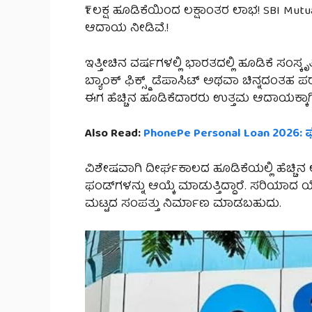
₹1 ಲಕ್ಷ ಹೂಡಿಕೆಯಿಂದ ಲಕ್ಷಾಂತರ ಲಾಭ! SBI Mu
ಆದಾಯ ನೀಡಿವೆ.!
ಇತ್ತೀಚಿನ ವರ್ಷಗಳಲ್ಲಿ ಭಾರತದಲ್ಲಿ ಹೂಡಿಕೆ ಸಂಸ್ಕೃತಿ
ಬ್ಯಾಂಕ್ ಫಿಕ್ಸ್ಡ್ ಡೆಪಾಸಿಟ್ ಅಥವಾ ಚಿನ್ನದಂತ
ಈಗ ಹೆಚ್ಚಿನ ಹೂಡಿಕೆದಾರರು ಉತ್ತಮ ಆದಾಯಕ್ಕಾಗಿ 
Also Read:
PhonePe Personal Loan 2026:
ವಿಶೇಷವಾಗಿ ದೀರ್ಘಕಾಲದ ಹೂಡಿಕೆಯಲ್ಲಿ ಹೆಚ್ಚ
ಫಂಡ್‌ಗಳನ್ನು ಆಯ್ಕೆ ಮಾಡುತ್ತಿದ್ದಾರೆ. ಸರಿಯಾ
ಮಟ್ಟದ ಸಂಪತ್ತು ನಿರ್ಮಾಣ ಮಾಡಬಹುದು.