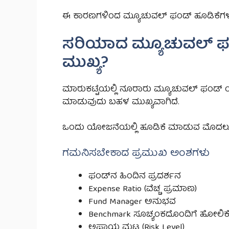
ಈ ಕಾರಣಗಳಿಂದ ಮ್ಯೂಚುವಲ್ ಫಂಡ್ ಹೂಡಿಕೆಗಳು ಈ
ಸರಿಯಾದ ಮ್ಯೂಚುವಲ್ ಫಂ
ಮುಖ್ಯ?
ಮಾರುಕಟ್ಟೆಯಲ್ಲಿ ನೂರಾರು ಮ್ಯೂಚುವಲ್ ಫಂಡ್ 
ಮಾಡುವುದು ಬಹಳ ಮುಖ್ಯವಾಗಿದೆ.
ಒಂದು ಯೋಜನೆಯಲ್ಲಿ ಹೂಡಿಕೆ ಮಾಡುವ ಮೊದಲು 
ಗಮನಿಸಬೇಕಾದ ಪ್ರಮುಖ ಅಂಶಗಳು
ಫಂಡ್‌ನ ಹಿಂದಿನ ಪ್ರದರ್ಶನ
Expense Ratio (ವೆಚ್ಚ ಪ್ರಮಾಣ)
Fund Manager ಅನುಭವ
Benchmark ಸೂಚ್ಯಂಕದೊಂದಿಗೆ ಹೋಲಿಕ
ಅಪಾಯ ಮಟ್ಟ (Risk Level)