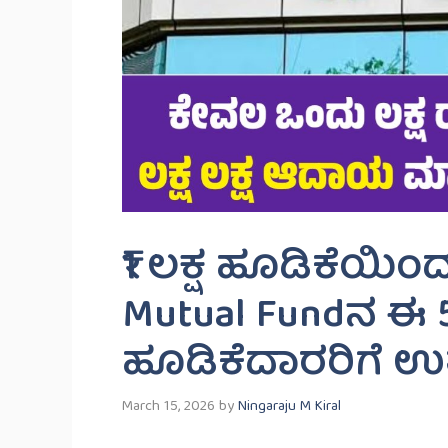
₹1 ಲಕ್ಷ ಹೂಡಿಕೆಯಿಂ
Mutual Fund‌ನ 
ಹೂಡಿಕೆದಾರರಿಗೆ ಉ
March 15, 2026
by
Ningaraju M Kiral