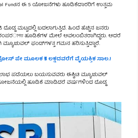
tual Fund‌ನ ಈ 5 ಯೋಜನೆಗಳು ಹೂಡಿಕೆದಾರರಿಗೆ ಉತ್ತಮ
 ದೊಡ್ಡ ಮಟ್ಟದಲ್ಲಿ ಬದಲಾಗುತ್ತಿದೆ. ಹಿಂದೆ ಹೆಚ್ಚಿನ ಜನರು
ಹ ಪರಂಪರাগত ಹೂಡಿಕೆಗಳ ಮೇಲೆ ಅವಲಂಬಿತರಾಗಿದ್ದರು. ಆದರೆ
ಮ್ಯೂಚುವಲ್ ಫಂಡ್‌ಗಳತ್ತ ಗಮನ ಹರಿಸುತ್ತಿದ್ದಾರೆ.
 ಫೋನ್ ಪೇ ಮೂಲಕ ₹5 ಲಕ್ಷದವರೆಗೆ ವೈಯಕ್ತಿಕ ಸಾಲ.!
ಿನ ಲಾಭ ಪಡೆಯಲು ಬಯಸುವವರು ಈಕ್ವಿಟಿ ಮ್ಯೂಚುವಲ್
ದ ಯೋಜನೆಯಲ್ಲಿ ಹೂಡಿಕೆ ಮಾಡಿದರೆ ವರ್ಷಗಳಿಂದ ದೊಡ್ಡ