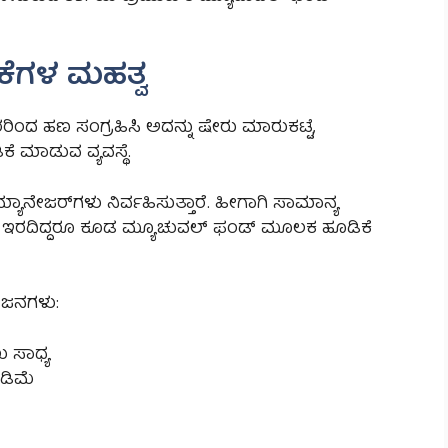
ಕೆಗಳ ಮಹತ್ವ
ದ ಹಣ ಸಂಗ್ರಹಿಸಿ ಅದನ್ನು ಷೇರು ಮಾರುಕಟ್ಟೆ,
ೆ ಮಾಡುವ ವ್ಯವಸ್ಥೆ.
ನೇಜರ್‌ಗಳು ನಿರ್ವಹಿಸುತ್ತಾರೆ. ಹೀಗಾಗಿ ಸಾಮಾನ್ಯ
ಜ್ಞಾನ ಇರದಿದ್ದರೂ ಕೂಡ ಮ್ಯೂಚುವಲ್ ಫಂಡ್ ಮೂಲಕ ಹೂಡಿಕೆ
ೋಜನಗಳು:
ು ಸಾಧ್ಯ
ಡಿಮೆ