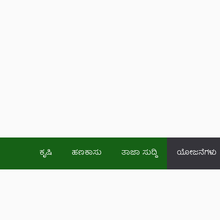
ಕೃಷಿ
ಹಣಕಾಸು
ತಾಜಾ ಸುದ್ದಿ
ಯೋಜನೆಗಳು