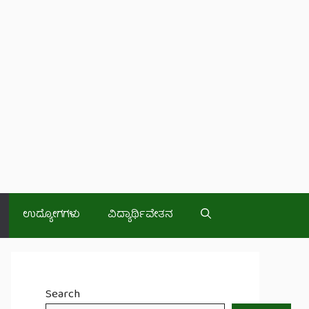
ಉದ್ಯೋಗಗಳು
ವಿದ್ಯಾರ್ಥಿವೇತನ
Search