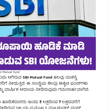
I Mutual Fund‌
ಲೊಂದು ಆಗಿರುವ
SBI Mutual Fund
ಹಲವು ಯಶಸ್ವಿ
 ನೀಡುತ್ತಿದೆ. ಈ ಸಂಸ್ಥೆಯ ಕೆಲವು ಈಕ್ವಿಟಿ ಫಂಡ್‌ಗಳು
ಹೆಚ್ಚು ವಾರ್ಷಿಕ ಆದಾಯ ನೀಡಿರುವುದು ಗಮನಾರ್ಹವಾಗಿದೆ.
ೂಡಿಕೆದಾರರು ಇಂದು ₹5 ಲಕ್ಷದಿಂದ ₹7 ಲಕ್ಷದವರೆಗೆ
ಶನ ನೀಡಿರುವ SBI ಯ ಪ್ರಮುಖ 5 ಮ್ಯೂಚುವಲ್ ಫಂಡ್