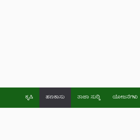
ಕೃಷಿ
ಹಣಕಾಸು
ತಾಜಾ ಸುದ್ದಿ
ಯೋಜನೆಗಳು