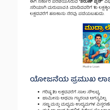
ಈಗ ಸರ್ಕಾರ ಪರಿಚಯಿಸಿರುವ
‘ತರುಣ್ ಪ್ಲಸ್’
ವಿ
ಸರಿಯಾಗಿ ಮರುಪಾವತಿ ಮಾಡಿದವರಿಗೆ ₹10 ಲಕ್ಷಕ್ಕಿಂತ 
ಲಕ್ಷದವರೆಗೆ ಹಣಕಾಸು ನೆರವು ಪಡೆಯಬಹುದು.
Mudra Loan
ಯೋಜನೆಯ ಪ್ರಮುಖ ಲಾ
ಗರಿಷ್ಠ ₹20 ಲಕ್ಷದವರೆಗೆ ಸಾಲ ಸೌಲಭ್ಯ.
ಜಾಮೀನು ಅಥವಾ ಗ್ಯಾರಂಟಿ ಅಗತ್ಯವಿಲ್ಲ.
ಸಣ್ಣ ಮತ್ತು ಮಧ್ಯಮ ಉದ್ಯಮಗಳ ವಿಸ್ತರಣ