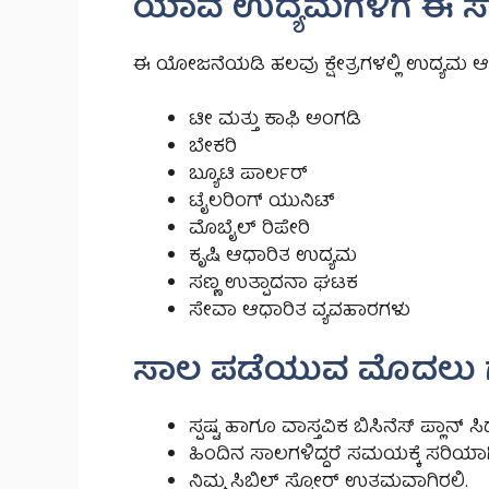
ಯಾವ ಉದ್ಯಮಗಳಿಗೆ ಈ ಸ
ಈ ಯೋಜನೆಯಡಿ ಹಲವು ಕ್ಷೇತ್ರಗಳಲ್ಲಿ ಉದ್ಯಮ 
ಟೀ ಮತ್ತು ಕಾಫಿ ಅಂಗಡಿ
ಬೇಕರಿ
ಬ್ಯೂಟಿ ಪಾರ್ಲರ್
ಟೈಲರಿಂಗ್ ಯುನಿಟ್
ಮೊಬೈಲ್ ರಿಪೇರಿ
ಕೃಷಿ ಆಧಾರಿತ ಉದ್ಯಮ
ಸಣ್ಣ ಉತ್ಪಾದನಾ ಘಟಕ
ಸೇವಾ ಆಧಾರಿತ ವ್ಯವಹಾರಗಳು
ಸಾಲ ಪಡೆಯುವ ಮೊದಲು
ಸ್ಪಷ್ಟ ಹಾಗೂ ವಾಸ್ತವಿಕ ಬಿಸಿನೆಸ್ ಪ್ಲಾನ್ ಸಿದ
ಹಿಂದಿನ ಸಾಲಗಳಿದ್ದರೆ ಸಮಯಕ್ಕೆ ಸರಿಯಾಗ
ನಿಮ್ಮ ಸಿಬಿಲ್ ಸ್ಕೋರ್ ಉತ್ತಮವಾಗಿರಲಿ.