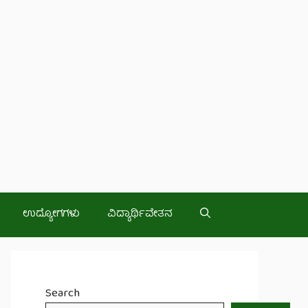
ಉದ್ಯೋಗಗಳು
ವಿದ್ಯಾರ್ಥಿವೇತನ
Search