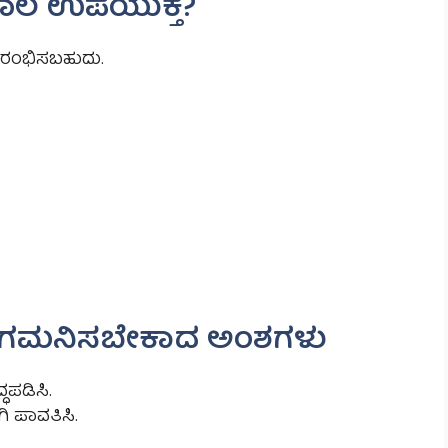
ಾಲ ಉಪಯುಕ್ತ?
ಆರಂಭಿಸಬಹುದು.
 ಗಮನಿಸಬೇಕಾದ ಅಂಶಗಳು
್ಧಪಡಿಸಿ.
ಿ ಪಾವತಿಸಿ.