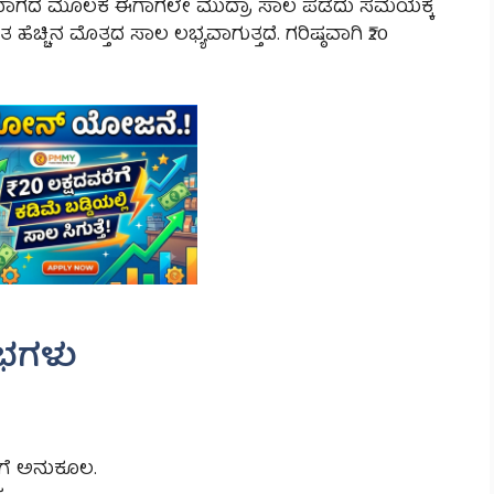
ಭಾಗದ ಮೂಲಕ ಈಗಾಗಲೇ ಮುದ್ರಾ ಸಾಲ ಪಡೆದು ಸಮಯಕ್ಕೆ
ಹೆಚ್ಚಿನ ಮೊತ್ತದ ಸಾಲ ಲಭ್ಯವಾಗುತ್ತದೆ. ಗರಿಷ್ಠವಾಗಿ ₹20
ಭಗಳು
ೆಗೆ ಅನುಕೂಲ.