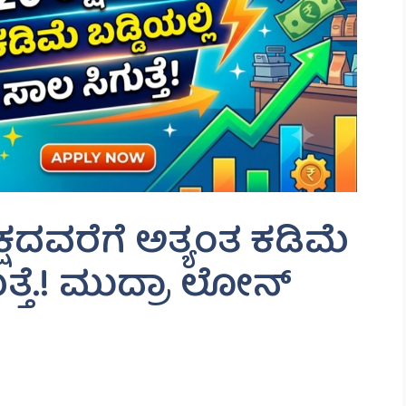
ಕ್ಷದವರೆಗೆ ಅತ್ಯಂತ ಕಡಿಮೆ
ುತ್ತೆ.! ಮುದ್ರಾ ಲೋನ್