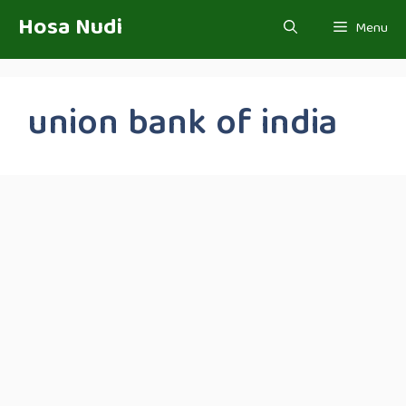
Skip
Hosa Nudi
Menu
to
content
union bank of india