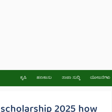
ಕೃಷಿ
ಹಣಕಾಸು
ತಾಜಾ ಸುದ್ದಿ
ಯೋಜನೆಗಳು
h scholarship 2025 how