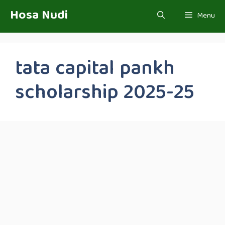
Skip
Hosa Nudi
Menu
to
content
tata capital pankh
scholarship 2025-25