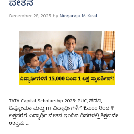
ವೇತನ
December 28, 2025
by
Ningaraju M Kiral
TATA Capital Scholarship 2025: PUC, ಪದವಿ,
ಡಿಪ್ಲೋಮಾ ಮತ್ತು ITI ವಿದ್ಯಾರ್ಥಿಗಳಿಗೆ ₹15,000 ರಿಂದ ₹1
ಲಕ್ಷವರೆಗೆ ವಿದ್ಯಾರ್ಥಿ ವೇತನ ಇಂದಿನ ದಿನಗಳಲ್ಲಿ ಶಿಕ್ಷಣವೇ
ಉತ್ತಮ …