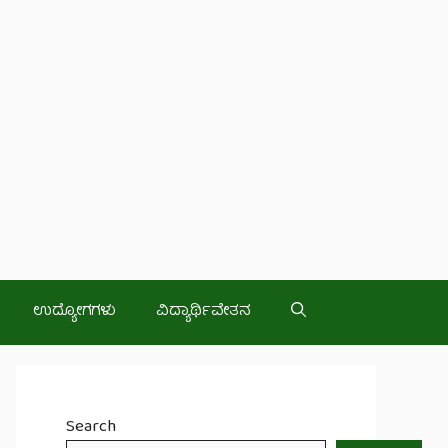
ಉದ್ಯೋಗಗಳು
ವಿದ್ಯಾರ್ಥಿವೇತನ
Search