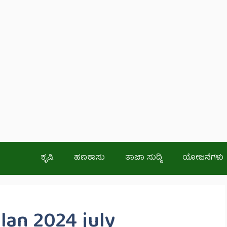
ಕೃಷಿ
ಹಣಕಾಸು
ತಾಜಾ ಸುದ್ದಿ
ಯೋಜನೆಗಳು
lan 2024 july