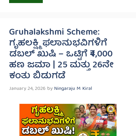
Gruhalakshmi Scheme:
ಗೃಹಲಕ್ಷ್ಮಿ ಫಲಾನುಭವಿಗಳಿಗೆ
ಡಬಲ್ ಖುಷಿ – ಒಟ್ಟಿಗೆ ₹4,000
ಹಣ ಜಮಾ | 25 ಮತ್ತು 26ನೇ
ಕಂತು ಬಿಡುಗಡೆ
January 24, 2026
by
Ningaraju M Kiral