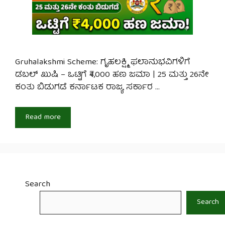
Gruhalakshmi Scheme: ಗೃಹಲಕ್ಷ್ಮಿ ಫಲಾನುಭವಿಗಳಿಗೆ
ಡಬಲ್ ಖುಷಿ – ಒಟ್ಟಿಗೆ ₹4,000 ಹಣ ಜಮಾ | 25 ಮತ್ತು 26ನೇ
ಕಂತು ಬಿಡುಗಡೆ ಕರ್ನಾಟಕ ರಾಜ್ಯ ಸರ್ಕಾರ …
Read more
Search
Search