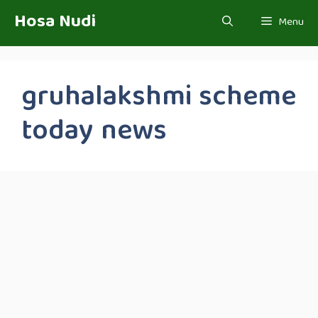
Skip
Hosa Nudi
Menu
to
content
gruhalakshmi scheme
today news