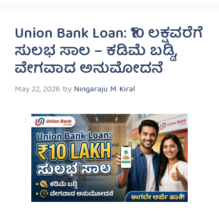
Union Bank Loan: ₹10 ಲಕ್ಷವರೆಗೆ
ಸುಲಭ ಸಾಲ – ಕಡಿಮೆ ಬಡ್ಡಿ,
ವೇಗವಾದ ಅನುಮೋದನೆ
May 22, 2026
by
Ningaraju M Kiral