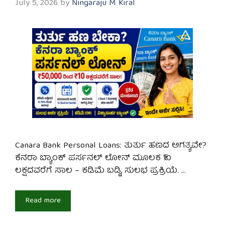
July 5, 2026
by
Ningaraju M Kiral
Canara Bank Personal Loans: ತುರ್ತು ಹಣದ ಅಗತ್ಯವೇ?
ಕೆನರಾ ಬ್ಯಾಂಕ್ ಪರ್ಸನಲ್ ಲೋನ್ ಮೂಲಕ ₹10
ಲಕ್ಷದವರೆಗೆ ಸಾಲ – ಕಡಿಮೆ ಬಡ್ಡಿ, ಸುಲಭ ಪ್ರಕ್ರಿಯೆ. …
Read more