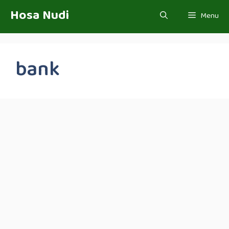
Skip
Hosa Nudi
Menu
to
content
bank